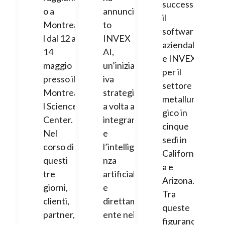
successo
o a
annuncia
il
Montrea
to
software
l dal 12 al
INVEX
aziendal
14
AI,
e INVEX
maggio
un’iniziat
per il
presso il
iva
settore
Montrea
strategic
metallur
l Science
a volta a
gico in
Center.
integrar
cinque
Nel
e
sedi in
corso di
l’intellige
Californi
questi
nza
a e
tre
artificial
Arizona.
giorni,
e
Tra
clienti,
direttam
queste
partner,
ente nei
figurano