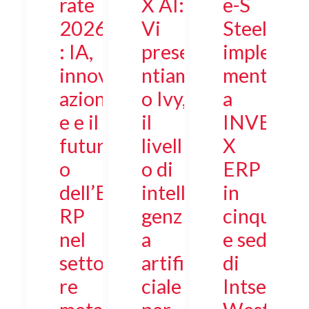
rate
X AI:
e-S
2026
Vi
Steel
: IA,
prese
imple
innov
ntiam
ment
azion
o Ivy,
a
e e il
il
INVE
futur
livell
X
o
o di
ERP
dell’E
intelli
in
RP
genz
cinqu
nel
a
e sedi
setto
artifi
di
re
ciale
Intsel