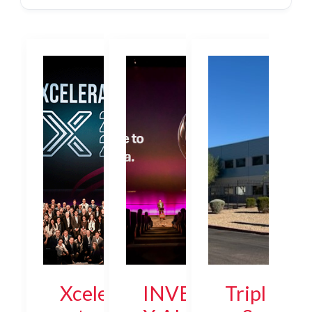
Xcele
INVE
Tripl