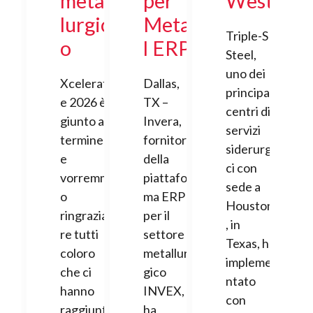
metal
per
West
lurgic
Meta
Triple-S
o
l ERP
Steel,
uno dei
Xcelerat
Dallas,
principali
e 2026 è
TX –
centri di
giunto al
Invera,
servizi
termine
fornitore
siderurgi
e
della
ci con
vorremm
piattafor
sede a
o
ma ERP
Houston
ringrazia
per il
, in
re tutti
settore
Texas, ha
coloro
metallur
impleme
che ci
gico
ntato
hanno
INVEX,
con
raggiunt
ha