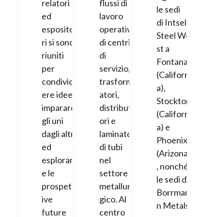
relatori
flussi di
le sedi
ed
lavoro
di Intsel
esposito
operativi
Steel We
ri si sono
di centri
st a
riuniti
di
Fontana
per
servizio,
(Californi
condivid
trasform
a),
ere idee,
atori,
Stockton
imparare
distribut
(Californi
gli uni
ori e
a) e
dagli altri
laminatoi
Phoenix
ed
di tubi
(Arizona)
esplorar
nel
, nonché
e le
settore
le sedi di
prospett
metallur
Borrman
ive
gico. Al
n Metals
future
centro