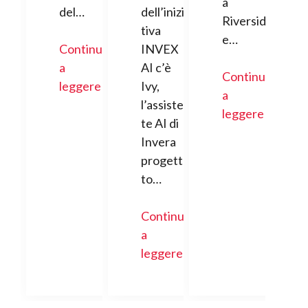
a
del…
dell’inizia
Riversid
tiva
e…
Continua
INVEX
a
AI c’è
Continua
leggere
Ivy,
a
l’assisten
leggere
te AI di
Invera
progetta
to…
Continua
a
leggere