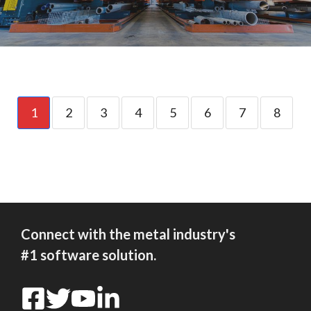
1
2
3
4
5
6
7
8
Connect with the metal industry's
#1 software solution.