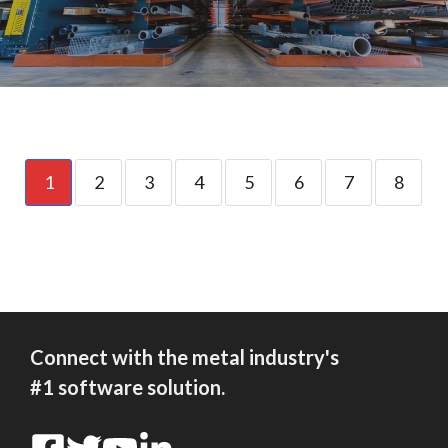
1
2
3
4
5
6
7
8
Connect with the metal industry's
#1 software solution.