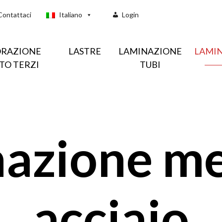
Contattaci
Italiano
Login
ORAZIONE
LASTRE
LAMINAZIONE
LAMI
TO TERZI
TUBI
azione met
acciaio