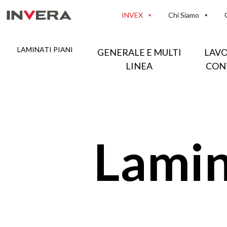
Vai
INVEX
Chi Siamo
al
contenuto
LAMINATI PIANI
GENERALE E MULTI
LAV
LINEA
CON
Lamin