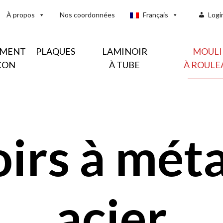
À propos
Nos coordonnées
Français
Logi
EMENT
PLAQUES
LAMINOIR
MOULI
ÇON
À TUBE
À ROULE
irs à méta
acier