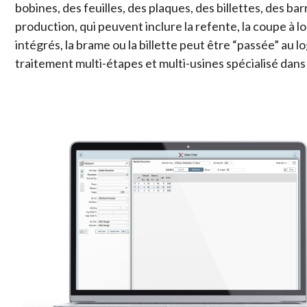
bobines, des feuilles, des plaques, des billettes, des 
production, qui peuvent inclure la refente, la coupe à lo
intégrés, la brame ou la billette peut être “passée” au 
traitement multi-étapes et multi-usines spécialisé dans 