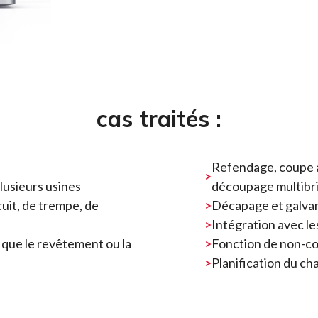
cas traités :
Refendage, coupe à
lusieurs usines
découpage multibr
uit, de trempe, de
Décapage et galvan
Intégration avec les
 que le revêtement ou la
Fonction de non-con
Planification du c