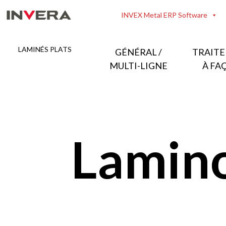
Aller
INVEX Metal ERP Software
au
contenu
LAMINÉS PLATS
GÉNÉRAL /
TRAIT
MULTI-LIGNE
À FA
Lamino