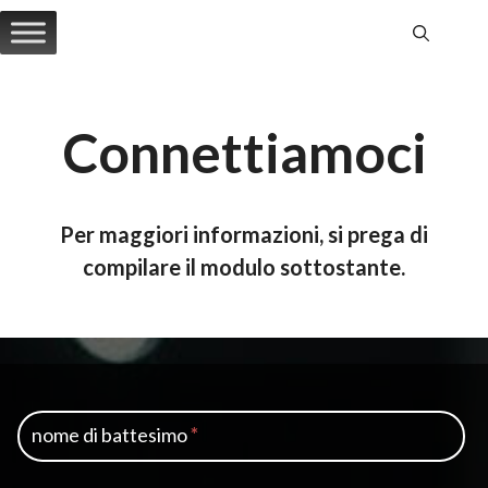
Vai
al
contenuto
Connettiamoci
Per maggiori informazioni, si prega di
compilare il modulo sottostante.
Contact
S
Us-
e
nome di battesimo
*
Italian
s