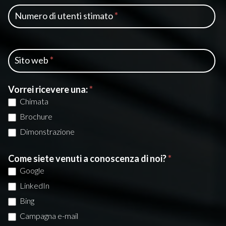
a
Numero di utenti stimato
*
s
c
i
Sito web
*
a
q
u
Vorrei ricevere una:
*
e
Chimata
s
Brochure
t
Dimonstrazione
o
c
Come siete venuti a conoscenza di noi?
*
a
Google
m
LinkedIn
p
Bing
o
Campagna e-mail
v