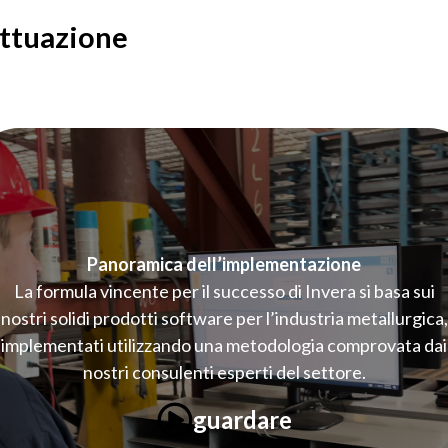
ttuazione
Panoramica dell’implementazione
La formula vincente per il successo di Invera si basa sui
nostri solidi prodotti software per l’industria metallurgica,
implementati utilizzando una metodologia comprovata dai
nostri consulenti esperti del settore.
guardare