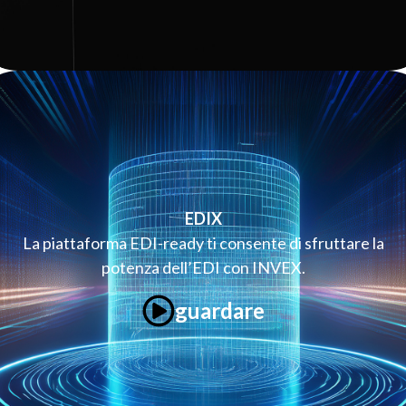
EDIX
La piattaforma EDI-ready ti consente di sfruttare la
potenza dell’EDI con INVEX.
guardare