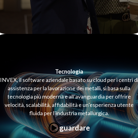
Tecnologia
INVEX, il software aziendale basato su cloud per i centri d
assistenza per la lavorazione dei metalli, si basa sulla
tecnologia più moderna e all’avanguardia per offrire
velocità, scalabilità, affidabilità e un’esperienza utente
fluida per l’industria metallurgica.
guardare