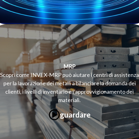
MRP
Scopri come INVEX-MRP può aiutare i centri di assistenza
per la lavorazione dei metalli a bilanciare la domanda dei
clienti, i livelli di inventario e l’approvvigionamento dei
materiali.
guardare