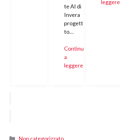
leggere
te AI di
Invera
progetta
to…
Continua
a
leggere
Categorie
Non categorizzato