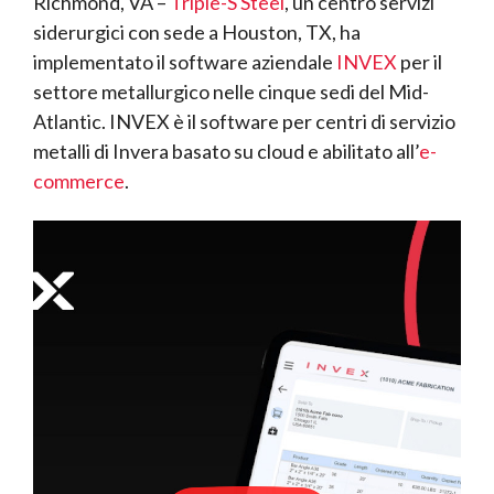
Richmond, VA –
Triple-S Steel
, un centro servizi
siderurgici con sede a Houston, TX, ha
implementato il software aziendale
INVEX
per il
settore metallurgico nelle cinque sedi del Mid-
Atlantic. INVEX è il software per centri di servizio
metalli di Invera basato su cloud e abilitato all’
e-
commerce
.