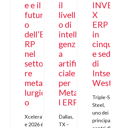
e e il
il
INVE
futur
livell
X
o
o di
ERP
dell’E
intelli
in
RP
genz
cinqu
nel
a
e sedi
setto
artifi
di
re
ciale
Intsel
metal
per
West
lurgic
Meta
Triple-S
o
l ERP
Steel,
uno dei
Xcelerat
Dallas,
principali
e 2026 è
TX –