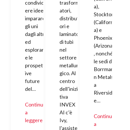
condivid
trasform
a),
ere idee,
atori,
Stockton
imparare
distribut
(Californi
gli uni
ori e
a) e
dagli altri
laminatoi
Phoenix
ed
di tubi
(Arizona)
esplorar
nel
, nonché
e le
settore
le sedi di
prospett
metallur
Borrman
ive
gico. Al
n Metals
future
centro
a
del…
dell’inizia
Riversid
tiva
e…
Continua
INVEX
a
AI c’è
Continua
leggere
Ivy,
a
l’assisten