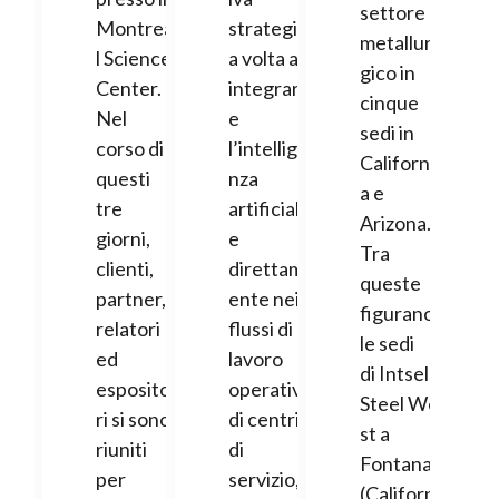
settore
Montrea
strategic
metallur
l Science
a volta a
gico in
Center.
integrar
cinque
Nel
e
sedi in
corso di
l’intellige
Californi
questi
nza
a e
tre
artificial
Arizona.
giorni,
e
Tra
clienti,
direttam
queste
partner,
ente nei
figurano
relatori
flussi di
le sedi
ed
lavoro
di Intsel
esposito
operativi
Steel We
ri si sono
di centri
st a
riuniti
di
Fontana
per
servizio,
(Californi