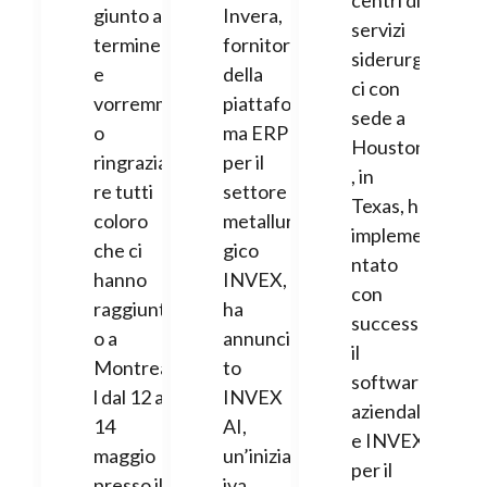
centri di
giunto al
Invera,
servizi
termine
fornitore
siderurgi
e
della
ci con
vorremm
piattafor
sede a
o
ma ERP
Houston
ringrazia
per il
, in
re tutti
settore
Texas, ha
coloro
metallur
impleme
che ci
gico
ntato
hanno
INVEX,
con
raggiunt
ha
successo
o a
annuncia
il
Montrea
to
software
l dal 12 al
INVEX
aziendal
14
AI,
e INVEX
maggio
un’iniziat
per il
presso il
iva