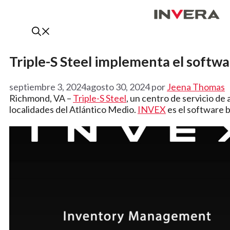
Saltar
al
contenido
Triple-S Steel implementa el softw
septiembre 3, 2024
agosto 30, 2024
por
Jeena Thomas
Richmond, VA –
Triple-S Steel
, un centro de servicio d
localidades del Atlántico Medio.
INVEX
es el software b