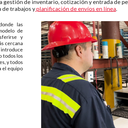
 gestión de inventario, cotización y entrada de pe
 de trabajos y
planificación de envíos en línea
.
donde las
modelo de
ferirse y
ás cercana
introduce
o todos los
es, y todos
a el equipo