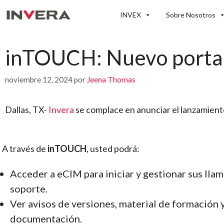
Saltar
INVEX
Sobre Nosotros
al
contenido
inTOUCH: Nuevo portal 
noviembre 12, 2024
por
Jeena Thomas
Dallas, TX-
Invera
se complace en anunciar el lanzamient
A través de
inTOUCH
, usted podrá:
Acceder a eCIM para iniciar y gestionar sus lla
soporte.
Ver avisos de versiones, material de formación 
documentación.