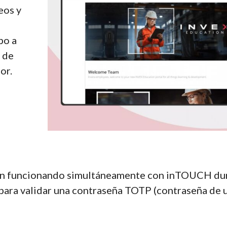
eos y
po a
 de
or.
rán funcionando simultáneamente con inTOUCH dura
para validar una contraseña TOTP (contraseña de un