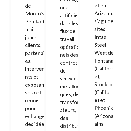
et en
de
nce
Arizona. Il
Montréal.
artificielle
s’agit des
Pendant
dans les
sites
trois
flux de
Intsel
jours,
travail
Steel
clients,
opération
West de
partenair
nels des
Fontana
es,
centres
(Californi
intervena
de
e),
nts et
services
Stockton
exposants
métallurgi
(Californi
se sont
ques, des
e) et
réunis
transform
Phoenix
pour
ateurs,
(Arizona),
échanger
des
ainsi
des idées,
distribute