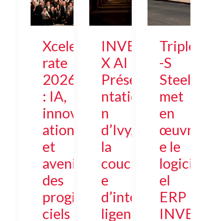
Xcele
INVE
Triple
rate
X AI :
-S
2026
Prése
Steel
: IA,
ntatio
met
innov
n
en
ation
d’Ivy,
œuvr
et
la
e le
avenir
couch
logici
des
e
el
progi
d’intel
ERP
ciels
ligenc
INVE