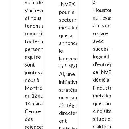
à
vient de
INVEX
Houston,
s’achever,
pour le
au Texas,
et nous
secteur
a mis en
tenons à
métallurgi
œuvre
remercier
que, a
avec
toutes les
annoncé
succès le
personne
le
logiciel
s qui se
lancemen
d’entrepri
sont
t d’INVEX
se INVEX
jointes à
AI, une
dédié à
nous à
initiative
l’industrie
Montréal
stratégiq
métallurgi
du 12 au
ue visant
que dans
14 mai au
à intégrer
cinq sites
Centre
directem
situés en
des
ent
Californie
sciences
l’intellige