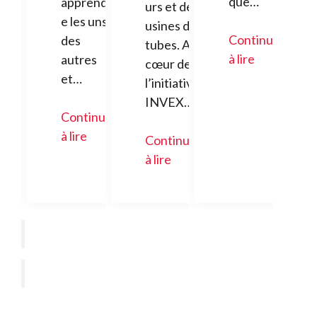
que…
apprendr
urs et des
e les uns
usines de
Continuer
des
tubes. Au
à lire
autres
cœur de
et…
l’initiative
INVEX…
Continuer
à lire
Continuer
à lire