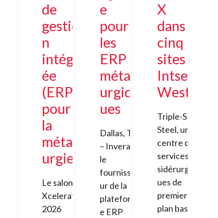
de
e
X
gestio
pour
dans
n
les
cinq
intégr
ERP
sites
ée
métall
Intsel
(ERP)
urgiq
West
pour
ues
Triple-S
la
Steel, un
Dallas, TX
métall
centre de
– Invera,
urgie
services
le
sidérurgiq
fournisse
ues de
Le salon
ur de la
premier
Xcelerate
plateform
plan basé
2026
e ERP