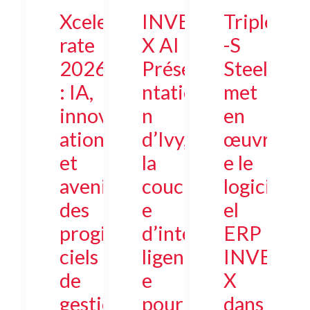
Xcele
INVE
Triple
rate
X AI :
-S
2026
Prése
Steel
: IA,
ntatio
met
innov
n
en
ation
d’Ivy,
œuvr
et
la
e le
avenir
couch
logici
des
e
el
progi
d’intel
ERP
ciels
ligenc
INVE
de
e
X
gestio
pour
dans