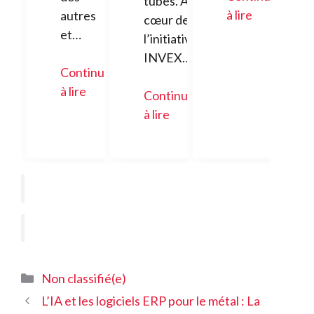
tubes. Au
à lire
autres
cœur de
et…
l’initiative
INVEX…
Continuer
à lire
Continuer
à lire
Catégories
Non classifié(e)
L’IA et les logiciels ERP pour le métal : La