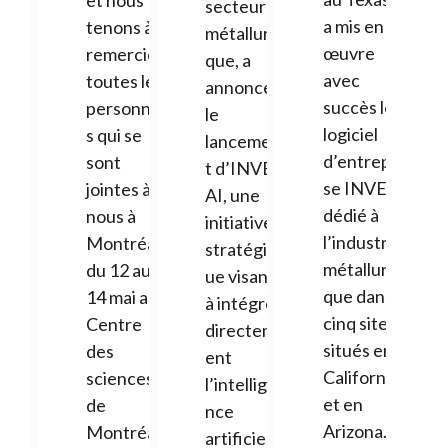
secteur
a mis en
tenons à
métallurgi
œuvre
remercier
que, a
avec
toutes les
annoncé
succès le
personne
le
logiciel
s qui se
lancemen
d’entrepri
sont
t d’INVEX
se INVEX
jointes à
AI, une
dédié à
nous à
initiative
l’industrie
Montréal
stratégiq
métallurgi
du 12 au
ue visant
que dans
14 mai au
à intégrer
cinq sites
Centre
directem
situés en
des
ent
Californie
sciences
l’intellige
et en
de
nce
Arizona. Il
Montréal.
artificielle