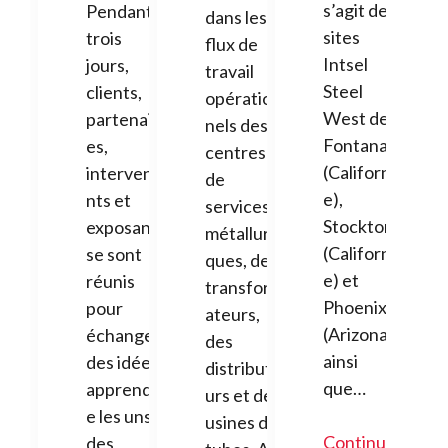
s’agit des
Pendant
dans les
sites
trois
flux de
Intsel
jours,
travail
Steel
clients,
opération
West de
partenair
nels des
Fontana
es,
centres
(Californi
intervena
de
e),
nts et
services
Stockton
exposants
métallurgi
(Californi
se sont
ques, des
e) et
réunis
transform
Phoenix
pour
ateurs,
(Arizona),
échanger
des
ainsi
des idées,
distribute
que…
apprendr
urs et des
e les uns
usines de
Continuer
des