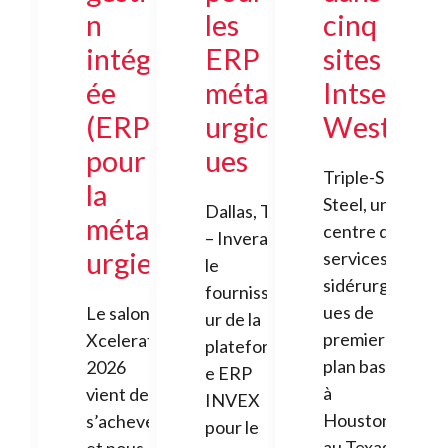
n
les
cinq
intégr
ERP
sites
ée
métall
Intsel
(ERP)
urgiq
West
pour
ues
Triple-S
la
Steel, un
Dallas, TX
métall
centre de
– Invera,
urgie
services
le
sidérurgiq
fournisse
ues de
Le salon
ur de la
premier
Xcelerate
plateform
plan basé
2026
e ERP
à
vient de
INVEX
Houston,
s’achever,
pour le
au Texas,
et nous