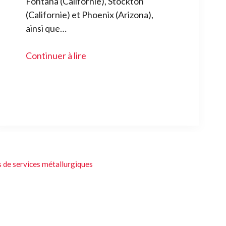
Fontana (Californie), Stockton
(Californie) et Phoenix (Arizona),
ainsi que…
Continuer à lire
s de services métallurgiques