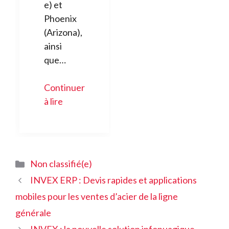
e) et
Phoenix
(Arizona),
ainsi
que…
Continuer
à lire
Catégories
Non classifié(e)
INVEX ERP : Devis rapides et applications
mobiles pour les ventes d’acier de la ligne
générale