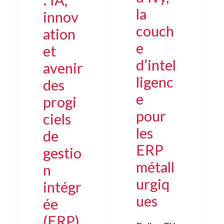
la
innov
couch
ation
e
et
d’intel
avenir
ligenc
des
e
progi
pour
ciels
les
de
ERP
gestio
métall
n
urgiq
intégr
ues
ée
(ERP)