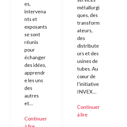
es,
métallurgi
intervena
ques, des
nts et
transform
exposants
ateurs,
se sont
des
réunis
distribute
pour
urs et des
échanger
usines de
des idées,
tubes. Au
apprendr
cœur de
e les uns
l’initiative
des
INVEX…
autres
et…
Continuer
à lire
Continuer
à lire