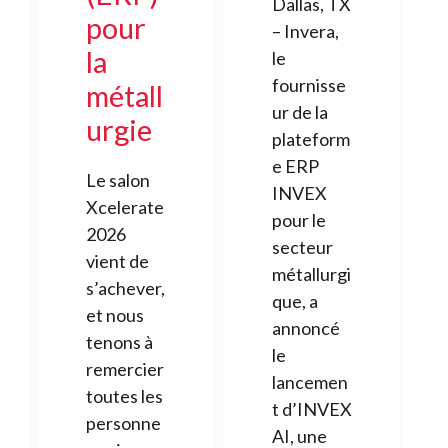
Dallas, TX
pour
– Invera,
la
le
fournisse
métall
ur de la
urgie
plateform
e ERP
Le salon
INVEX
Xcelerate
pour le
2026
secteur
vient de
métallurgi
s’achever,
que, a
et nous
annoncé
tenons à
le
remercier
lancemen
toutes les
t d’INVEX
personne
AI, une