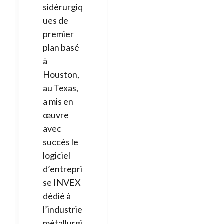
sidérurgiq
ues de
premier
plan basé
à
Houston,
au Texas,
a mis en
œuvre
avec
succès le
logiciel
d’entrepri
se INVEX
dédié à
l’industrie
métallurgi