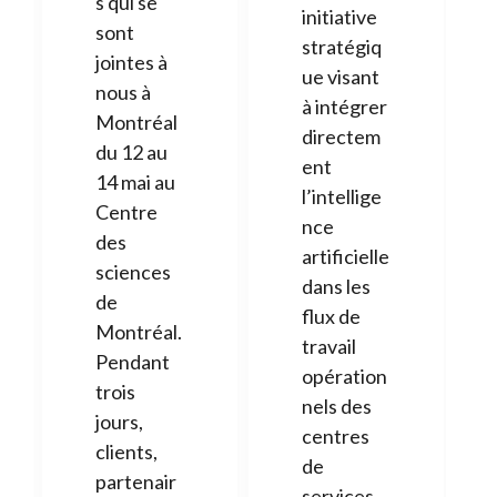
s qui se
initiative
sont
stratégiq
jointes à
ue visant
nous à
à intégrer
Montréal
directem
du 12 au
ent
14 mai au
l’intellige
Centre
nce
des
artificielle
sciences
dans les
de
flux de
Montréal.
travail
Pendant
opération
trois
nels des
jours,
centres
clients,
de
partenair
services