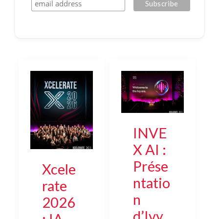
INVE
X AI :
Prése
Xcele
ntatio
rate
n
2026
d’Ivy,
: IA,