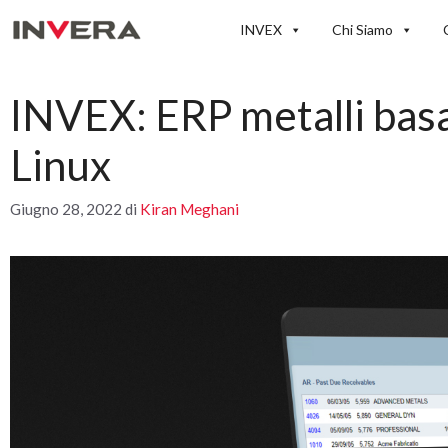
Vai
INVEX
Chi Siamo
al
contenuto
INVEX: ERP metalli basa
Linux
Giugno 28, 2022
di
Kiran Meghani