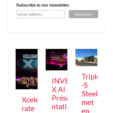
Subscribe to our newsletter.
Triple
INVE
-S
X AI :
Steel
Prése
Xcele
met
ntatio
rate
en