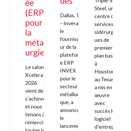
ues
Triple-S
ée
Steel, un
(ERP)
Dallas, TX
centre de
pour
– Invera,
services
la
le
sidérurgiq
fournisse
ues de
métall
ur de la
premier
urgie
plateform
plan basé
e ERP
à
Le salon
INVEX
Houston,
Xcelerate
pour le
au Texas,
2026
secteur
a mis en
vient de
métallurgi
œuvre
s’achever,
que, a
avec
et nous
annoncé
succès le
tenons à
le
logiciel
remercier
lancemen
d’entrepri
toutes les