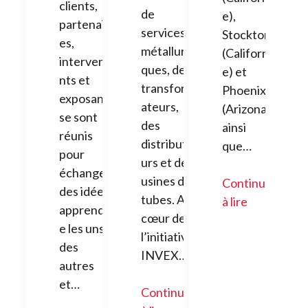
clients,
de
e),
partenair
services
Stockton
es,
métallurgi
(Californi
intervena
ques, des
e) et
nts et
transform
Phoenix
exposants
ateurs,
(Arizona),
se sont
des
ainsi
réunis
distribute
que…
pour
urs et des
échanger
usines de
Continuer
des idées,
tubes. Au
à lire
apprendr
cœur de
e les uns
l’initiative
des
INVEX…
autres
et…
Continuer