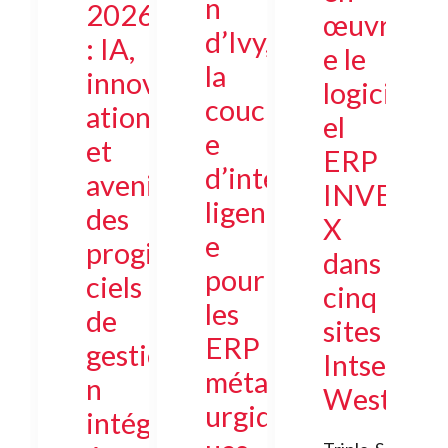
n
2026
œuvr
d’Ivy,
: IA,
e le
la
innov
logici
couch
ation
el
e
et
ERP
d’intel
avenir
INVE
ligenc
des
X
e
progi
dans
pour
ciels
cinq
les
de
sites
ERP
gestio
Intsel
métall
n
West
urgiq
intégr