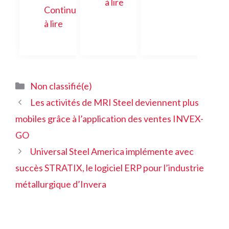
à lire
Continuer
à lire
Catégories
Non classifié(e)
Les activités de MRI Steel deviennent plus
mobiles grâce à l’application des ventes INVEX-
GO
Universal Steel America implémente avec
succès STRATIX, le logiciel ERP pour l’industrie
métallurgique d’Invera