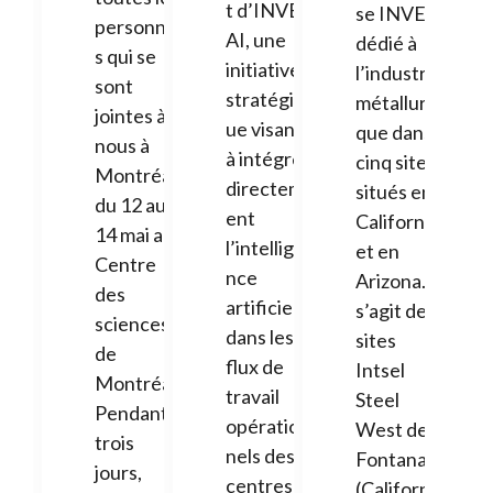
t d’INVEX
se INVEX
personne
AI, une
dédié à
s qui se
initiative
l’industrie
sont
stratégiq
métallurgi
jointes à
ue visant
que dans
nous à
à intégrer
cinq sites
Montréal
directem
situés en
du 12 au
ent
Californie
14 mai au
l’intellige
et en
Centre
nce
Arizona. Il
des
artificielle
s’agit des
sciences
dans les
sites
de
flux de
Intsel
Montréal.
travail
Steel
Pendant
opération
West de
trois
nels des
Fontana
jours,
centres
(Californi