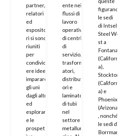
queste
partner,
ente nei
figurano
relatori
flussi di
le sedi
ed
lavoro
di Intsel
esposito
operativi
Steel We
ri si sono
di centri
st a
riuniti
di
Fontana
per
servizio,
(Californi
condivid
trasform
a),
ere idee,
atori,
Stockton
imparare
distribut
(Californi
gli uni
ori e
a) e
dagli altri
laminatoi
Phoenix
ed
di tubi
(Arizona)
esplorar
nel
, nonché
e le
settore
le sedi di
prospett
metallur
Borrman