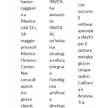
hanno
INVEX,
con
raggiunt
ha
successo
o a
annuncia
il
Montrea
to
software
l dal 12 al
INVEX
aziendal
14
AI,
e INVEX
maggio
un’iniziat
per il
presso il
iva
settore
Montrea
strategic
metallur
l Science
a volta a
gico in
Center.
integrar
cinque
Nel
e
sedi in
corso di
l’intellige
Californi
questi
nza
a e
tre
artificial
Arizona.
giorni,
e
Tra
clienti,
direttam