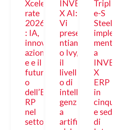
Xcele
INVE
Tripl
rate
X AI:
e-S
2026
Vi
Steel
: IA,
prese
imple
innov
ntiam
ment
azion
o Ivy,
a
e e il
il
INVE
futur
livell
X
o
o di
ERP
dell’E
intelli
in
RP
genz
cinqu
nel
a
e sedi
setto
artifi
di