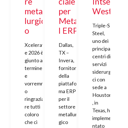
re
ciale
Intsel
metal
per
West
lurgic
Meta
Triple-S
o
l ERP
Steel,
uno dei
Xcelerat
Dallas,
principali
e 2026 è
TX –
centri di
giunto al
Invera,
servizi
termine
fornitore
siderurgi
e
della
ci con
vorremm
piattafor
sede a
o
ma ERP
Houston
ringrazia
per il
, in
re tutti
settore
Texas, ha
coloro
metallur
impleme
che ci
gico
ntato