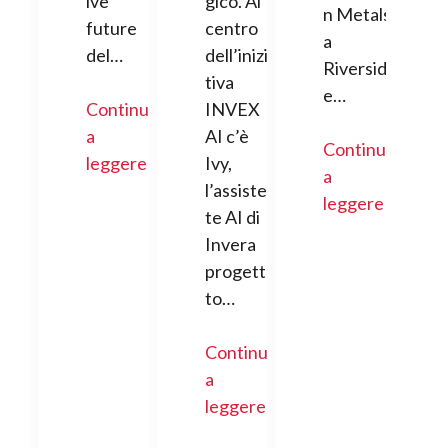
ive
gico. Al
n Metals
future
centro
a
del…
dell’inizia
Riversid
tiva
e…
Continua
INVEX
a
AI c’è
Continua
leggere
Ivy,
a
l’assisten
leggere
te AI di
Invera
progetta
to…
Continua
a
leggere