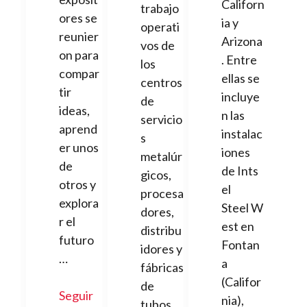
Californ
trabajo
ores se
ia y
operati
reunier
Arizona
vos de
on para
. Entre
los
compar
ellas se
centros
tir
incluye
de
ideas,
n las
servicio
aprend
instalac
s
er unos
iones
metalúr
de
de Ints
gicos,
otros y
el
procesa
explora
Steel W
dores,
r el
est en
distribu
futuro
Fontan
idores y
…
a
fábricas
(Califor
de
Seguir
nia),
tubos.