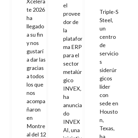
Xcelera
el
te 2026
Triple-S
provee
ha
Steel,
dor de
llegado
un
la
a su fin
centro
platafor
y nos
de
ma ERP
gustarí
servicio
para el
a dar las
s
sector
gracias
siderúr
metalúr
a todos
gicos
gico
los que
líder
INVEX,
nos
con
ha
acompa
sede en
anuncia
ñaron
Housto
do
en
n,
INVEX
Montre
Texas,
AI, una
al del 12
ha