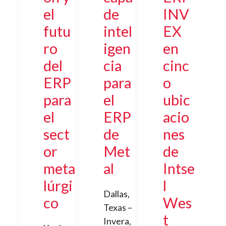
el
de
INV
futu
intel
EX
ro
igen
en
del
cia
cinc
ERP
para
o
para
el
ubic
el
ERP
acio
sect
de
nes
or
Met
de
meta
al
Intse
lúrgi
l
Dallas,
co
Wes
Texas –
t
Invera,