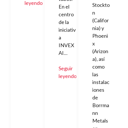
leyendo
Stockto
En el
n
centro
(Califor
de la
nia) y
iniciativ
Phoeni
a
x
INVEX
(Arizon
AI…
a), así
como
Seguir
las
leyendo
instalac
iones
de
Borrma
nn
Metals