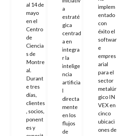
iniciativ
al 14 de
implem
a
mayo
entado
estraté
en el
con
gica
Centro
éxito el
centrad
de
softwar
a en
Ciencia
e
integra
s de
empres
r la
Montre
arial
intelige
al.
para el
ncia
Durant
sector
artificia
e tres
metalúr
l
días,
gico IN
directa
clientes
VEX en
mente
, socios,
cinco
en los
ponent
ubicaci
flujos
es y
ones de
de
exposit