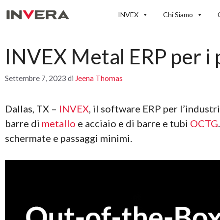
Vai
INVEX
Chi Siamo
al
contenuto
INVEX Metal ERP per i 
Settembre 7, 2023
di
Jeena Thomas
Dallas, TX –
INVEX
, il software ERP per l’industr
barre di
metallo
e acciaio e di barre e tubi
OCTG
schermate e passaggi minimi.