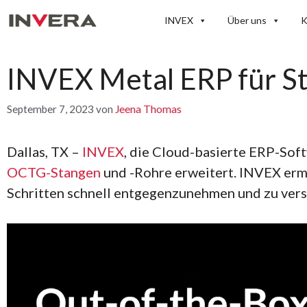
Zum
INVEX
Über uns
K
Inhalt
springen
INVEX Metal ERP für S
September 7, 2023
von
Jeena Thomas
Dallas, TX –
INVEX
, die Cloud-basierte ERP-Soft
OCTG-Stangen
und -Rohre erweitert. INVEX erm
Schritten schnell entgegenzunehmen und zu ver