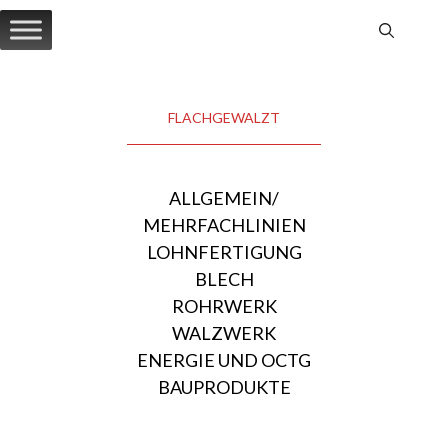
Zum
Inhalt
springen
FLACHGEWALZT
ALLGEMEIN/
MEHRFACHLINIEN
LOHNFERTIGUNG
BLECH
ROHRWERK
WALZWERK
ENERGIE UND OCTG
BAUPRODUKTE