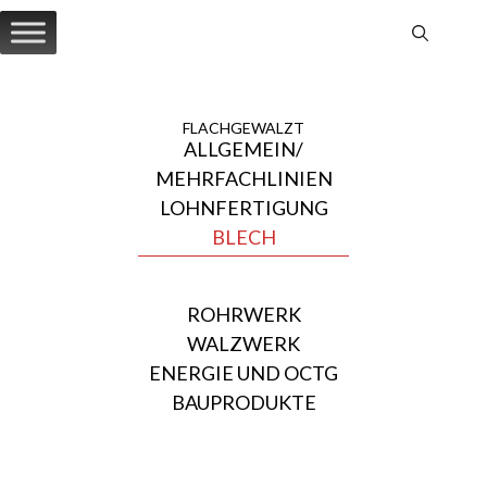
Zum
Inhalt
springen
FLACHGEWALZT
ALLGEMEIN/
MEHRFACHLINIEN
LOHNFERTIGUNG
BLECH
ROHRWERK
WALZWERK
ENERGIE UND OCTG
BAUPRODUKTE