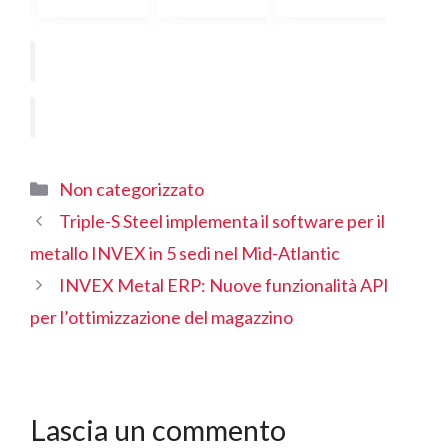
Categorie
Non categorizzato
Triple-S Steel implementa il software per il
metallo INVEX in 5 sedi nel Mid-Atlantic
INVEX Metal ERP: Nuove funzionalità API
per l’ottimizzazione del magazzino
Lascia un commento