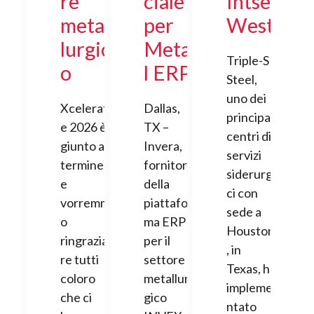
re
ciale
Intsel
metal
per
West
lurgic
Meta
Triple-S
o
l ERP
Steel,
uno dei
Xcelerat
Dallas,
principali
e 2026 è
TX –
centri di
giunto al
Invera,
servizi
termine
fornitore
siderurgi
e
della
ci con
vorremm
piattafor
sede a
o
ma ERP
Houston
ringrazia
per il
, in
re tutti
settore
Texas, ha
coloro
metallur
impleme
che ci
gico
ntato