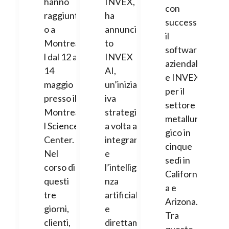
hanno
INVEX,
con
raggiunt
ha
successo
o a
annuncia
il
Montrea
to
software
l dal 12 al
INVEX
aziendal
14
AI,
e INVEX
maggio
un’iniziat
per il
presso il
iva
settore
Montrea
strategic
metallur
l Science
a volta a
gico in
Center.
integrar
cinque
Nel
e
sedi in
corso di
l’intellige
Californi
questi
nza
a e
tre
artificial
Arizona.
giorni,
e
Tra
clienti,
direttam