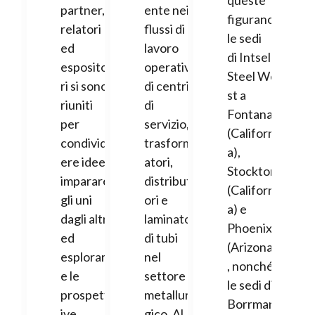
queste
partner,
ente nei
figurano
relatori
flussi di
le sedi
ed
lavoro
di Intsel
esposito
operativi
Steel We
ri si sono
di centri
st a
riuniti
di
Fontana
per
servizio,
(Californi
condivid
trasform
a),
ere idee,
atori,
Stockton
imparare
distribut
(Californi
gli uni
ori e
a) e
dagli altri
laminatoi
Phoenix
ed
di tubi
(Arizona)
esplorar
nel
, nonché
e le
settore
le sedi di
prospett
metallur
Borrman
ive
gico. Al