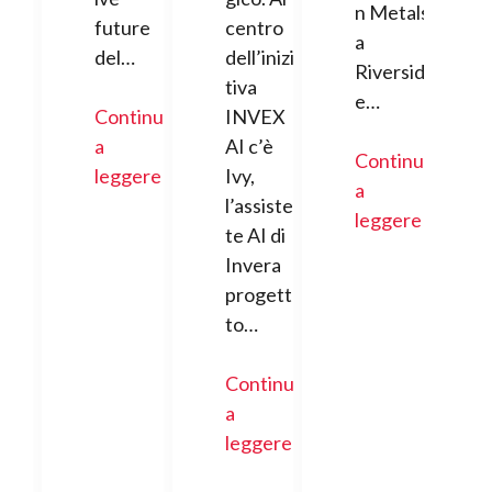
n Metals
future
centro
a
del…
dell’inizia
Riversid
tiva
e…
Continua
INVEX
a
AI c’è
Continua
leggere
Ivy,
a
l’assisten
leggere
te AI di
Invera
progetta
to…
Continua
a
leggere