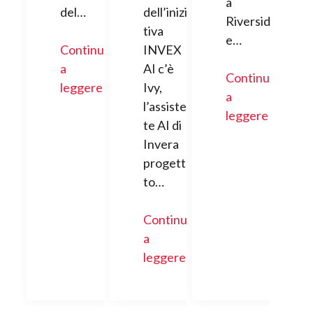
a
del…
dell’inizia
Riversid
tiva
e…
Continua
INVEX
a
AI c’è
Continua
leggere
Ivy,
a
l’assisten
leggere
te AI di
Invera
progetta
to…
Continua
a
leggere