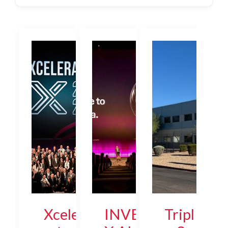
Xcele
INVE
Tripl