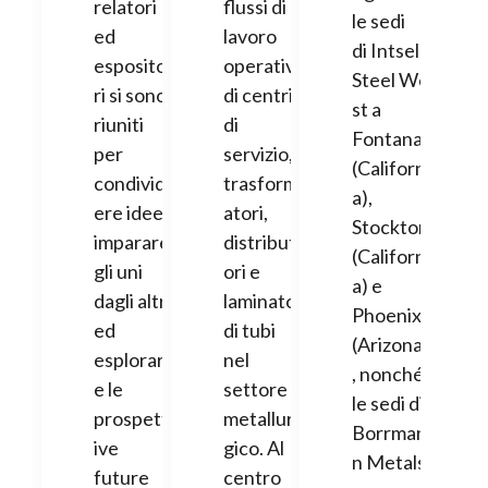
relatori
flussi di
le sedi
ed
lavoro
di Intsel
esposito
operativi
Steel We
ri si sono
di centri
st a
riuniti
di
Fontana
per
servizio,
(Californi
condivid
trasform
a),
ere idee,
atori,
Stockton
imparare
distribut
(Californi
gli uni
ori e
a) e
dagli altri
laminatoi
Phoenix
ed
di tubi
(Arizona)
esplorar
nel
, nonché
e le
settore
le sedi di
prospett
metallur
Borrman
ive
gico. Al
n Metals
future
centro