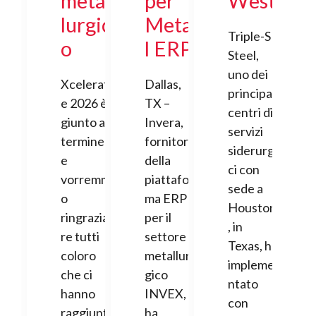
metal
per
West
lurgic
Meta
Triple-S
o
l ERP
Steel,
uno dei
Xcelerat
Dallas,
principali
e 2026 è
TX –
centri di
giunto al
Invera,
servizi
termine
fornitore
siderurgi
e
della
ci con
vorremm
piattafor
sede a
o
ma ERP
Houston
ringrazia
per il
, in
re tutti
settore
Texas, ha
coloro
metallur
impleme
che ci
gico
ntato
hanno
INVEX,
con
raggiunt
ha