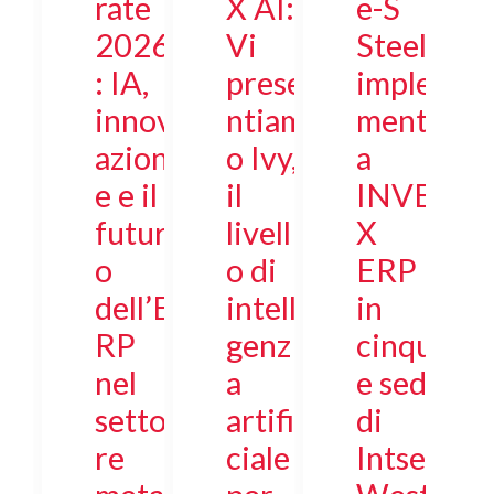
rate
X AI:
e-S
2026
Vi
Steel
: IA,
prese
imple
innov
ntiam
ment
azion
o Ivy,
a
e e il
il
INVE
futur
livell
X
o
o di
ERP
dell’E
intelli
in
RP
genz
cinqu
nel
a
e sedi
setto
artifi
di
re
ciale
Intsel