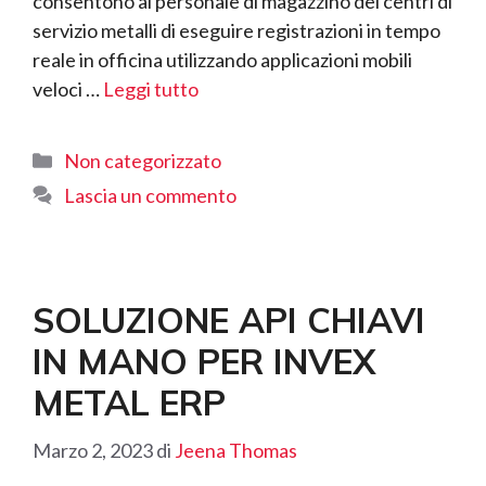
consentono al personale di magazzino dei centri di
servizio metalli di eseguire registrazioni in tempo
reale in officina utilizzando applicazioni mobili
veloci …
Leggi tutto
Categorie
Non categorizzato
Lascia un commento
SOLUZIONE API CHIAVI
IN MANO PER INVEX
METAL ERP
Marzo 2, 2023
di
Jeena Thomas