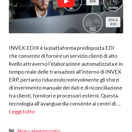
INVEX-EDIX è la piattaforma predisposta EDI
che consente di fornire un servizio clienti di alto
livello attraverso l’elaborazione automatizzata e in
tempo reale delle transazioni all’interno di INVEX
ERP, pertanto riducendo notevolmente gli sforzi
di inserimento manuale dei dati e di riconciliazione
tra clienti, fornitori e processori esterni. Questa
tecnologia all’avanguardia consente ai centri di …
Leggi tutto
Categorie
Non categorizzato