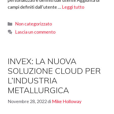
personalizzati e definiti dall’utente Aggiunta di
campi definiti dall’utente …
Leggi tutto
Categorie
Non categorizzato
Lascia un commento
INVEX: LA NUOVA
SOLUZIONE CLOUD PER
L’INDUSTRIA
METALLURGICA
Novembre 28, 2022
di
Mike Holloway