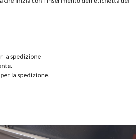
 che inizia con l’inserimento dell’etichetta del
er la spedizione
iente.
 per la spedizione.