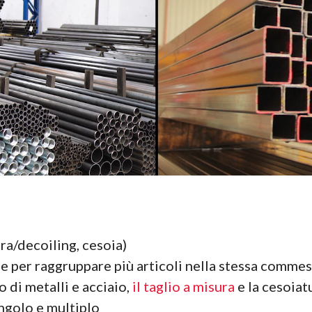
ura/decoiling, cesoia)
e per raggruppare più articoli nella stessa comme
o di metalli e acciaio,
il taglio a misura
e la cesoia
ingolo e multiplo