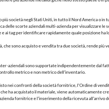
nno più società negli Stati Uniti, in tutto il Nord America o 
rca delle scorte aziendali multi-azienda per visualizzare le s
re e ai tag per identificare rapidamente quale posizione ha l
età, che sono acquisto e vendita tra due società, rende più 
 inter-aziendali sono supportate indipendentemente dal fatto
ontrollo metrico e non metrico dell’inventario.
to nei confronti della società fornitrice, l’Ordine di vend
 che ha acquistato il materiale, viene automaticamente cre
zienda fornitrice e l’inserimento della ricevuta all’arrivo d