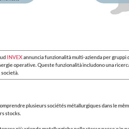
oud
INVEX
annuncia funzionalità multi-azienda per gruppi di
rgie operative. Queste funzionalità includono una ricerca 
e società.
comprendre plusieurs sociétés métallurgiques dans le même
rs stocks.
tenere più aziende metallurgiche nello stesso paese o in pae