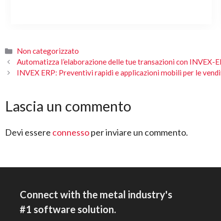
Categorie
Non categorizzato
Automatizza l’elaborazione delle tue transazioni con INVEX-
INVEX ERP: Preventivi rapidi e applicazioni mobili per le vendit
Lascia un commento
Devi essere
connesso
per inviare un commento.
Connect with the metal industry's
#1 software solution.