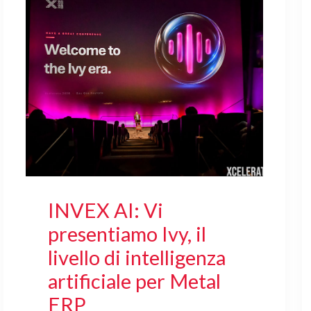
INVEX AI: Vi
presentiamo Ivy, il
livello di intelligenza
artificiale per Metal
ERP