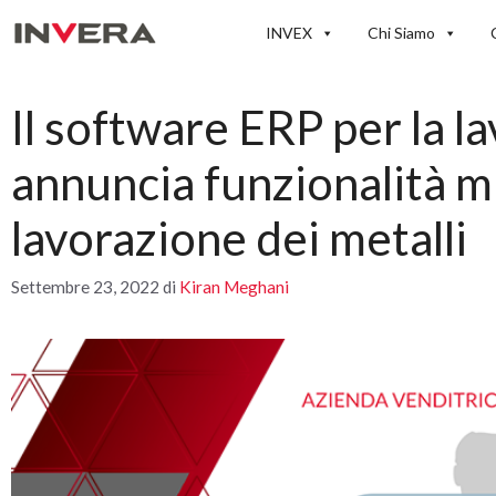
Vai
INVEX
Chi Siamo
al
contenuto
Il software ERP per la l
annuncia funzionalità mul
lavorazione dei metalli
Settembre 23, 2022
di
Kiran Meghani