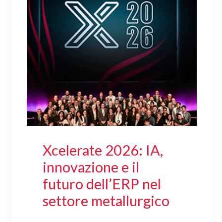
Xcelerate 2026: IA,
innovazione e il
futuro dell’ERP nel
settore metallurgico