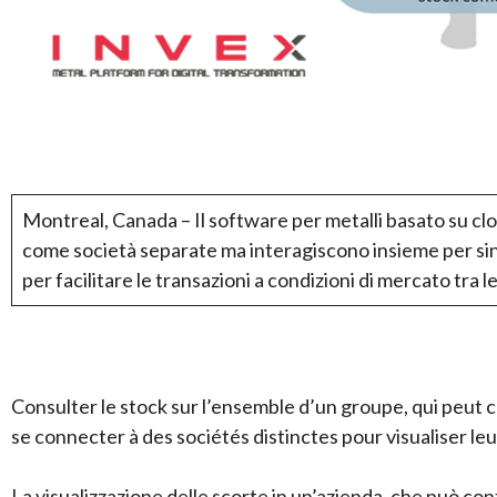
Montreal, Canada – Il software per metalli basato su cl
come società separate ma interagiscono insieme per sine
per facilitare le transazioni a condizioni di mercato tra l
Consulter le stock sur l’ensemble d’un groupe, qui peut 
se connecter à des sociétés distinctes pour visualiser leu
La visualizzazione delle scorte in un’azienda, che può con