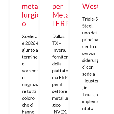
metal
per
West
lurgic
Meta
Triple-S
o
l ERP
Steel,
uno dei
Xcelerat
Dallas,
principali
e 2026 è
TX –
centri di
giunto al
Invera,
servizi
termine
fornitore
siderurgi
e
della
ci con
vorremm
piattafor
sede a
o
ma ERP
Houston
ringrazia
per il
, in
re tutti
settore
Texas, ha
coloro
metallur
impleme
che ci
gico
ntato
hanno
INVEX,