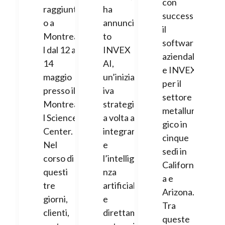
con
raggiunt
ha
successo
o a
annuncia
il
Montrea
to
software
l dal 12 al
INVEX
aziendal
14
AI,
e INVEX
maggio
un’iniziat
per il
presso il
iva
settore
Montrea
strategic
metallur
l Science
a volta a
gico in
Center.
integrar
cinque
Nel
e
sedi in
corso di
l’intellige
Californi
questi
nza
a e
tre
artificial
Arizona.
giorni,
e
Tra
clienti,
direttam
queste