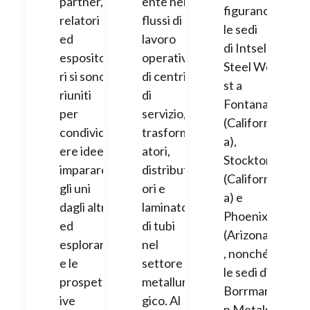
partner,
ente nei
figurano
relatori
flussi di
le sedi
ed
lavoro
di Intsel
esposito
operativi
Steel We
ri si sono
di centri
st a
riuniti
di
Fontana
per
servizio,
(Californi
condivid
trasform
a),
ere idee,
atori,
Stockton
imparare
distribut
(Californi
gli uni
ori e
a) e
dagli altri
laminatoi
Phoenix
ed
di tubi
(Arizona)
esplorar
nel
, nonché
e le
settore
le sedi di
prospett
metallur
Borrman
ive
gico. Al
n Metals