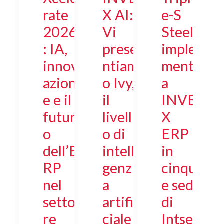
rate
X AI:
e-S
2026
Vi
Steel
: IA,
prese
imple
innov
ntiam
ment
azion
o Ivy,
a
e e il
il
INVE
futur
livell
X
o
o di
ERP
dell’E
intelli
in
RP
genz
cinqu
nel
a
e sedi
setto
artifi
di
re
ciale
Intsel