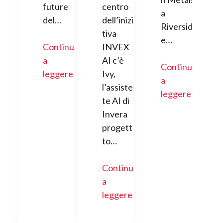
future
centro
a
del…
dell’inizia
Riversid
tiva
e…
Continua
INVEX
a
AI c’è
Continua
leggere
Ivy,
a
l’assisten
leggere
te AI di
Invera
progetta
to…
Continua
a
leggere