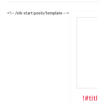
<!–- /stk-start:posts/template –->
!#title!