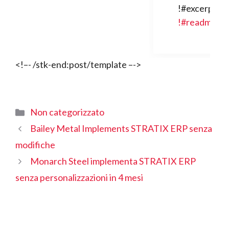
!#excerpt!#
!#readmoreT
<!–- /stk-end:post/template –->
Categorie
Non categorizzato
Bailey Metal Implements STRATIX ERP senza
modifiche
Monarch Steel implementa STRATIX ERP
senza personalizzazioni in 4 mesi