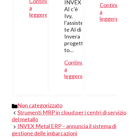
Continua
INVEX
Continua
a
AI c’è
a
leggere
Ivy,
leggere
l’assisten
te AI di
Invera
progetta
to…
Continua
a
leggere
Categorie
Non categorizzato
Strumenti MRP in cloud per i centri di servizio
del metallo
INVEX Metal ERP – annuncia il sistema di
gestione delle imbarcazioni