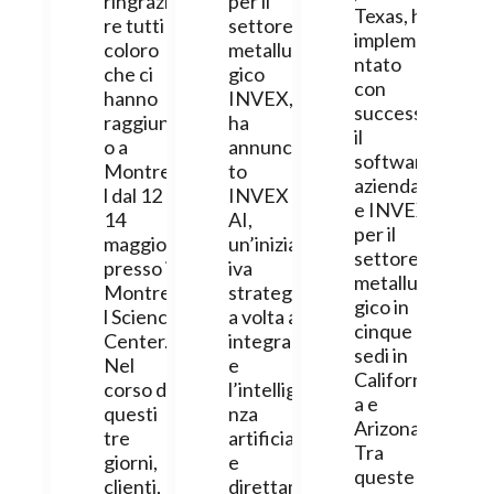
ringrazia
per il
Texas, ha
re tutti
settore
impleme
coloro
metallur
ntato
che ci
gico
con
hanno
INVEX,
successo
raggiunt
ha
il
o a
annuncia
software
Montrea
to
aziendal
l dal 12 al
INVEX
e INVEX
14
AI,
per il
maggio
un’iniziat
settore
presso il
iva
metallur
Montrea
strategic
gico in
l Science
a volta a
cinque
Center.
integrar
sedi in
Nel
e
Californi
corso di
l’intellige
a e
questi
nza
Arizona.
tre
artificial
Tra
giorni,
e
queste
clienti,
direttam