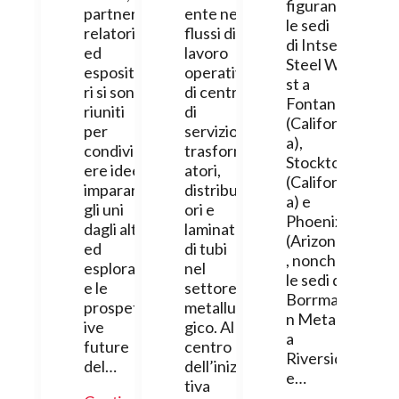
figurano
partner,
ente nei
le sedi
relatori
flussi di
di Intsel
ed
lavoro
Steel We
esposito
operativi
st a
ri si sono
di centri
Fontana
riuniti
di
(Californi
per
servizio,
a),
condivid
trasform
Stockton
ere idee,
atori,
(Californi
imparare
distribut
a) e
gli uni
ori e
Phoenix
dagli altri
laminatoi
(Arizona)
ed
di tubi
, nonché
esplorar
nel
le sedi di
e le
settore
Borrman
prospett
metallur
n Metals
ive
gico. Al
a
future
centro
Riversid
del…
dell’inizia
e…
tiva