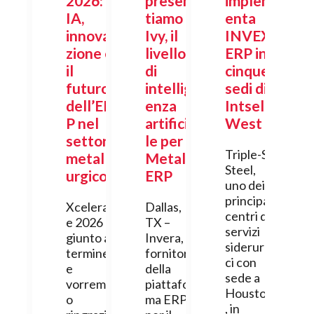
2026:
presen
implem
IA,
tiamo
enta
innova
Ivy, il
INVEX
zione e
livello
ERP in
il
di
cinque
futuro
intellig
sedi di
dell’ER
enza
Intsel
P nel
artificia
West
settore
le per
Triple-S
metall
Metal
Steel,
urgico
ERP
uno dei
principali
Xcelerat
Dallas,
centri di
e 2026 è
TX –
servizi
giunto al
Invera,
siderurgi
termine
fornitore
ci con
e
della
sede a
vorremm
piattafor
Houston
o
ma ERP
, in