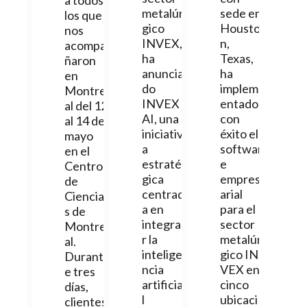
metalúr
sede en
los que
gico
Housto
nos
INVEX,
n,
acompa
ha
Texas,
ñaron
anuncia
ha
en
do
implem
Montre
INVEX
entado
al del 12
AI, una
con
al 14 de
iniciativ
éxito el
mayo
a
softwar
en el
estraté
e
Centro
gica
empres
de
centrad
arial
Ciencia
a en
para el
s de
integra
sector
Montre
r la
metalúr
al.
intelige
gico IN
Durant
ncia
VEX en
e tres
artificia
cinco
días,
l
ubicaci
clientes