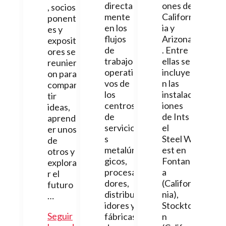
directa
ones de
, socios,
mente
Californ
ponent
en los
ia y
es y
flujos
Arizona
exposit
de
. Entre
ores se
trabajo
ellas se
reunier
operati
incluye
on para
vos de
n las
compar
los
instalac
tir
centros
iones
ideas,
de
de Ints
aprend
servicio
el
er unos
s
Steel W
de
metalúr
est en
otros y
gicos,
Fontan
explora
procesa
a
r el
dores,
(Califor
futuro
distribu
nia),
…
idores y
Stockto
Seguir
fábricas
n