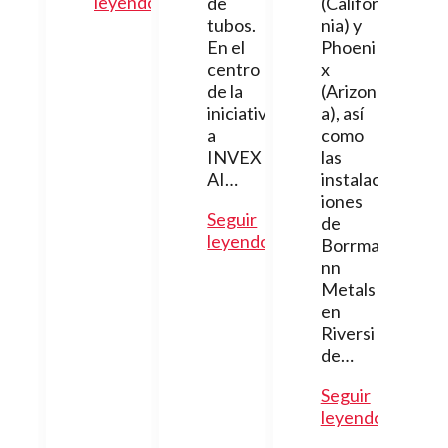
leyendo
de
(Califor
tubos.
nia) y
En el
Phoeni
centro
x
de la
(Arizon
iniciativ
a), así
a
como
INVEX
las
AI…
instalac
iones
Seguir
de
leyendo
Borrma
nn
Metals
en
Riversi
de…
Seguir
leyendo