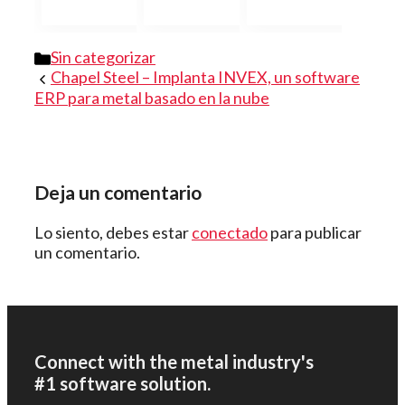
Categorías
Sin categorizar
Chapel Steel – Implanta INVEX, un software
ERP para metal basado en la nube
Deja un comentario
Lo siento, debes estar
conectado
para publicar
un comentario.
Connect with the metal industry's
#1 software solution.