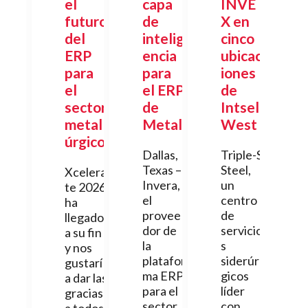
el
capa
INVE
futuro
de
X en
del
intelig
cinco
ERP
encia
ubicac
para
para
iones
el
el ERP
de
sector
de
Intsel
metal
Metal
West
úrgico
Dallas,
Triple-S
Texas –
Steel,
Xcelera
Invera,
un
te 2026
el
centro
ha
provee
de
llegado
dor de
servicio
a su fin
la
s
y nos
platafor
siderúr
gustarí
ma ERP
gicos
a dar las
para el
líder
gracias
sector
con
a todos