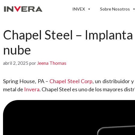
Saltar
INVEX
Sobre Nosotros
al
contenido
Chapel Steel – Implanta
nube
abril 2, 2025
por
Jeena Thomas
Spring House, PA –
Chapel Steel Corp
, un distribuidor
metal de
Invera
. Chapel Steel es uno de los mayores distr