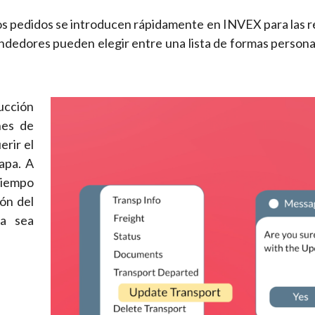
os pedidos se introducen rápidamente en INVEX para las ret
endedores pueden elegir entre una lista de formas personal
ucción
nes de
rir el
apa. A
tiempo
ón del
ya sea