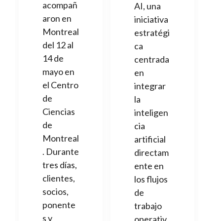
acompañ
AI, una
aron en
iniciativa
Montreal
estratégi
del 12 al
ca
14 de
centrada
mayo en
en
el Centro
integrar
de
la
Ciencias
inteligen
de
cia
Montreal
artificial
. Durante
directam
tres días,
ente en
clientes,
los flujos
socios,
de
ponente
trabajo
s y
operativ