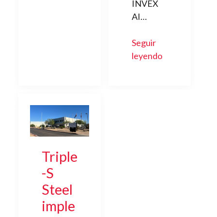
INVEX
AI…
Seguir
leyendo
Triple
-S
Steel
imple