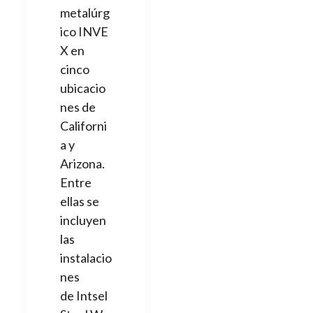
metalúrg
ico INVE
X en
cinco
ubicacio
nes de
Californi
a y
Arizona.
Entre
ellas se
incluyen
las
instalacio
nes
de Intsel