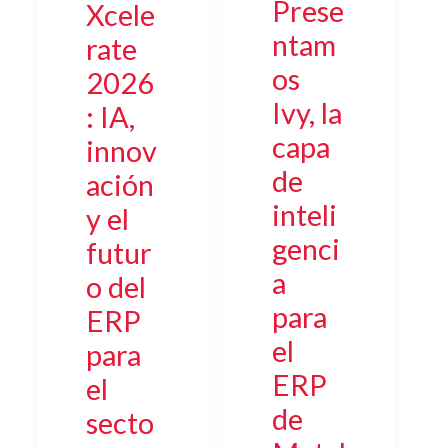
Prese
Xcele
ntam
rate
os
2026
Ivy, la
: IA,
capa
innov
de
ación
inteli
y el
genci
futur
a
o del
para
ERP
el
para
ERP
el
de
secto