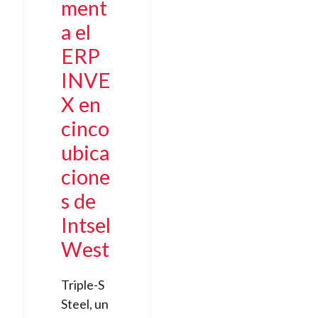
ment
a el
ERP
INVE
X en
cinco
ubica
cione
s de
Intsel
West
Triple-S
Steel, un