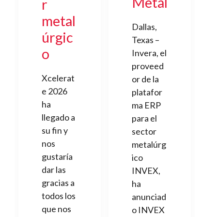
Metal
r
metal
Dallas,
úrgic
Texas –
o
Invera, el
proveed
Xcelerat
or de la
e 2026
platafor
ha
ma ERP
llegado a
para el
su fin y
sector
nos
metalúrg
gustaría
ico
dar las
INVEX,
gracias a
ha
todos los
anunciad
que nos
o INVEX