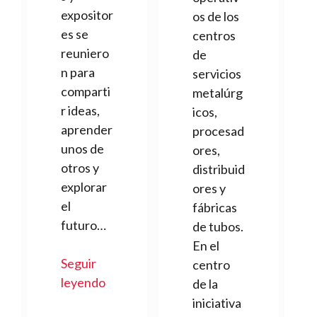
expositor
os de los
es se
centros
reuniero
de
n para
servicios
comparti
metalúrg
r ideas,
icos,
aprender
procesad
unos de
ores,
otros y
distribuid
explorar
ores y
el
fábricas
futuro…
de tubos.
En el
Seguir
centro
leyendo
de la
iniciativa