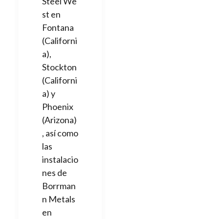
Steel We
st en
Fontana
(Californi
a),
Stockton
(Californi
a) y
Phoenix
(Arizona)
, así como
las
instalacio
nes de
Borrman
n Metals
en