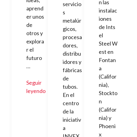
ideas,
n las
servicio
aprend
instalac
s
er unos
iones
metalúr
de
de Ints
gicos,
otros y
el
procesa
explora
Steel W
dores,
r el
est en
distribu
futuro
Fontan
idores y
…
a
fábricas
(Califor
de
Seguir
nia),
tubos.
leyendo
Stockto
En el
n
centro
(Califor
de la
nia) y
iniciativ
Phoeni
a
x
INVEX