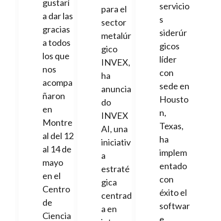
gustarí
servicio
para el
a dar las
s
sector
gracias
siderúr
metalúr
a todos
gicos
gico
los que
líder
INVEX,
nos
con
ha
acompa
sede en
anuncia
ñaron
Housto
do
en
n,
INVEX
Montre
Texas,
AI, una
al del 12
ha
iniciativ
al 14 de
implem
a
mayo
entado
estraté
en el
con
gica
Centro
éxito el
centrad
de
softwar
a en
Ciencia
e