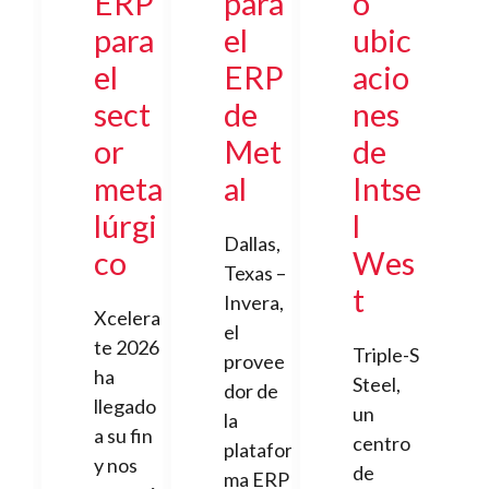
ERP
para
o
para
el
ubic
el
ERP
acio
sect
de
nes
or
Met
de
meta
al
Intse
lúrgi
l
Dallas,
co
Wes
Texas –
t
Invera,
Xcelera
el
te 2026
Triple-S
provee
ha
Steel,
dor de
llegado
un
la
a su fin
centro
platafor
y nos
de
ma ERP