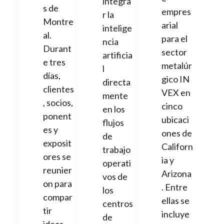
integra
s de
empres
r la
Montre
arial
intelige
al.
para el
ncia
Durant
sector
artificia
e tres
metalúr
l
días,
gico IN
directa
clientes
VEX en
mente
, socios,
cinco
en los
ponent
ubicaci
flujos
es y
ones de
de
exposit
Californ
trabajo
ores se
ia y
operati
reunier
Arizona
vos de
on para
. Entre
los
compar
ellas se
centros
tir
incluye
de