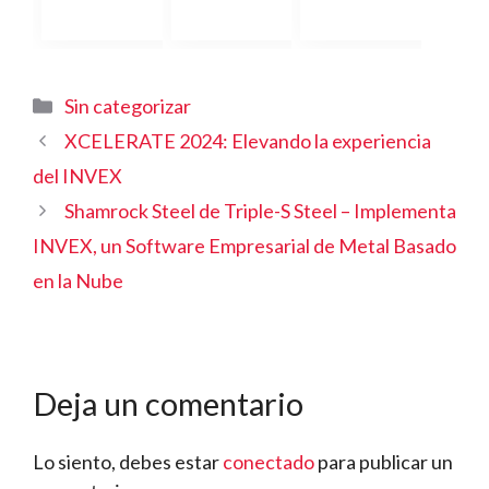
Categorías
Sin categorizar
XCELERATE 2024: Elevando la experiencia
del INVEX
Shamrock Steel de Triple-S Steel – Implementa
INVEX, un Software Empresarial de Metal Basado
en la Nube
Deja un comentario
Lo siento, debes estar
conectado
para publicar un