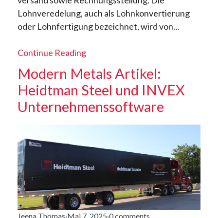
Lohnveredelung, auch als Lohnkonvertierung
oder Lohnfertigung bezeichnet, wird von…
Continue Reading
Modern Metals Artikel:
Heidtman Steel und INVEX
Unternehmenssoftware
Jeena Thomas
·
Mai 7, 2025
·
0 comments