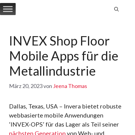
Zum
Inhalt
springen
INVEX Shop Floor
Mobile Apps für die
Metallindustrie
März 20, 2023
von
Jeena Thomas
Dallas, Texas, USA – Invera bietet robuste
webbasierte mobile Anwendungen
‘INVEX-OPS’ für das Lager als Teil seiner
nächsten Generation
von Web- und