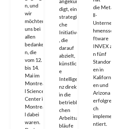
angekün
n, und
die Meta
digt, eine
wir
ll-
strategis
möchten
Unterne
che
uns bei
hmensso
Initiative
allen
ftware
, die
bedanke
INVEX a
darauf
n, die
n fünf
abzielt,
vom 12.
Standort
künstlich
bis 14.
en in
e
Mai im
Kaliforni
Intellige
Montrea
en und
nz direkt
l Science
Arizona
in die
Center in
erfolgrei
betriebli
Montrea
ch
chen
l dabei
impleme
Arbeitsa
waren.
ntiert.
bläufe