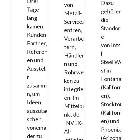
Drei
Dazu
von
Tage
gehören
Metall-
lang
die
Servicez
kamen
Standort
entren,
Kunden,
e
Verarbei
Partner,
von Intse
tern,
Referent
l
Händler
en und
Steel We
n und
Ausstelle
st in
Rohrwer
r
Fontana
ken zu
zusamme
(Kaliforni
integrier
n, um
en),
en. Im
Ideen
Stockton
Mittelpu
auszutau
(Kaliforni
nkt der
schen,
en) und
INVEX-
voneinan
Phoenix
AI-
der zu
(Arizona)
Initiative