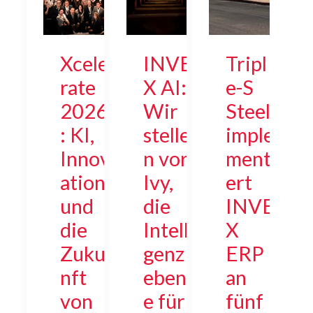
Xcele
INVE
Tripl
rate
X AI:
e-S
2026
Wir
Steel
: KI,
stelle
imple
Innov
n vor:
menti
ation
Ivy,
ert
und
die
INVE
die
Intelli
X
Zuku
genz
ERP
nft
eben
an
von
e für
fünf