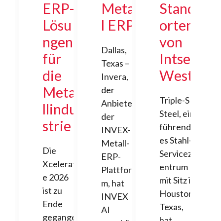
ERP-
Meta
Stand
Lösu
l ERP
orten
ngen
von
Dallas,
für
Intsel
Texas –
die
West
Invera,
Meta
der
Triple-S
Anbieter
llindu
Steel, ein
der
strie
führend
INVEX-
es Stahl-
Metall-
Die
Servicez
ERP-
Xcelerat
entrum
Plattfor
e 2026
mit Sitz in
m, hat
ist zu
Houston,
INVEX
Ende
Texas,
AI
gegange
hat