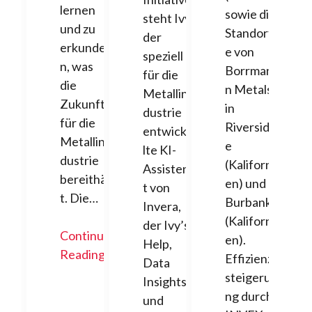
lernen
sowie die
steht Ivy,
und zu
Standort
der
erkunde
e von
speziell
n, was
Borrman
für die
die
n Metals
Metallin
Zukunft
in
dustrie
für die
Riversid
entwicke
Metallin
e
lte KI-
dustrie
(Kaliforni
Assisten
bereithäl
en) und
t von
t. Die…
Burbank
Invera,
(Kaliforni
der Ivy’s
Continue
en).
Help,
Reading
Effizienz
Data
steigeru
Insights
ng durch
und