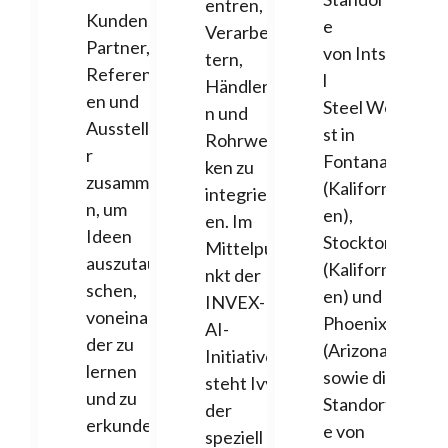
entren,
Kunden,
e
Verarbei
Partner,
von Intse
tern,
Referent
l
Händler
en und
Steel We
n und
Ausstelle
st in
Rohrwer
r
Fontana
ken zu
zusamme
(Kaliforni
integrier
n, um
en),
en. Im
Ideen
Stockton
Mittelpu
auszutau
(Kaliforni
nkt der
schen,
en) und
INVEX-
voneinan
Phoenix
AI-
der zu
(Arizona)
Initiative
lernen
sowie die
steht Ivy,
und zu
Standort
der
erkunde
e von
speziell