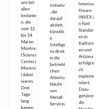
uns bei
hmensso
Initiative
allen
ftware
, die
bedanke
INVEX a
darauf
n, die
n fünf
abzielt,
vom 12.
Standort
künstlich
bis 14.
en in
e
Mai im
Kaliforni
Intellige
Montrea
en und
nz direkt
l Science
Arizona
in die
Center in
erfolgrei
betriebli
Montrea
ch
chen
l dabei
impleme
Arbeitsa
waren.
ntiert.
bläufe
Drei
Dazu
von
Tage
gehören
Metall-
lang
die
Servicez
kamen
Standort