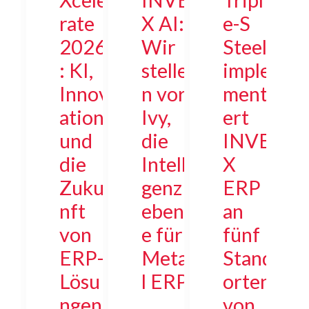
rate
X AI:
e-S
2026
Wir
Steel
: KI,
stelle
imple
Innov
n vor:
menti
ation
Ivy,
ert
und
die
INVE
die
Intelli
X
Zuku
genz
ERP
nft
eben
an
von
e für
fünf
ERP-
Meta
Stand
Lösu
l ERP
orten
ngen
von