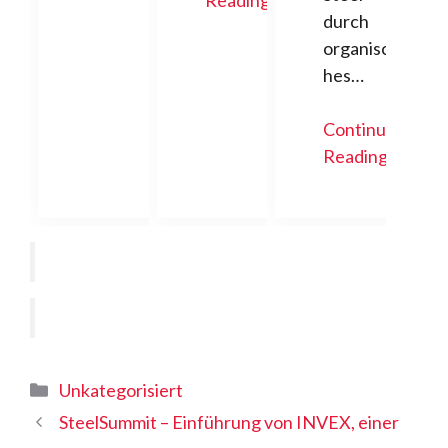
durch
organisc
hes…
Continue
Reading
Kategorien
Unkategorisiert
SteelSummit – Einführung von INVEX, einer