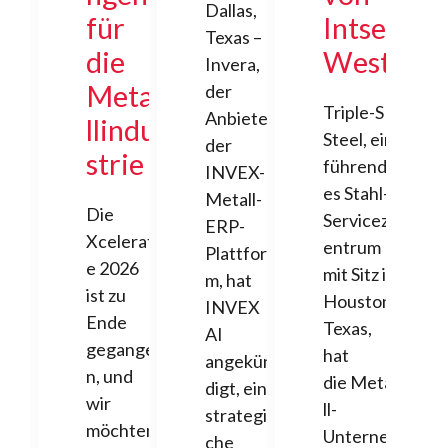
Dallas,
für
Intsel
Texas –
die
West
Invera,
Meta
der
Triple-S
Anbieter
llindu
Steel, ein
der
strie
führend
INVEX-
es Stahl-
Metall-
Die
Servicez
ERP-
Xcelerat
entrum
Plattfor
e 2026
mit Sitz in
m, hat
ist zu
Houston,
INVEX
Ende
Texas,
AI
gegange
hat
angekün
n, und
die Meta
digt, eine
wir
ll-
strategis
möchten
Unterne
che