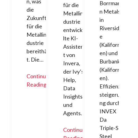
n, was
Borrman
für die
die
n Metals
Metallin
Zukunft
in
dustrie
für die
Riversid
entwicke
Metallin
e
lte KI-
dustrie
(Kaliforni
Assisten
bereithäl
en) und
t von
t. Die…
Burbank
Invera,
(Kaliforni
der Ivy’s
Continue
en).
Help,
Reading
Effizienz
Data
steigeru
Insights
ng durch
und
INVEX
Agents…
Da
Triple-S
Continue
Steel
Reading