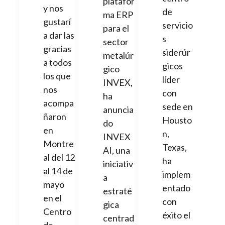
platafor
y nos
de
ma ERP
gustarí
servicio
para el
a dar las
s
sector
gracias
siderúr
metalúr
a todos
gicos
gico
los que
líder
INVEX,
nos
con
ha
acompa
sede en
anuncia
ñaron
Housto
do
en
n,
INVEX
Montre
Texas,
AI, una
al del 12
ha
iniciativ
al 14 de
implem
a
mayo
entado
estraté
en el
con
gica
Centro
éxito el
centrad