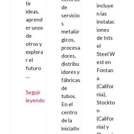
tir
incluye
de
ideas,
n las
servicio
aprend
instalac
s
er unos
iones
metalúr
de
de Ints
gicos,
otros y
el
procesa
explora
Steel W
dores,
r el
est en
distribu
futuro
Fontan
idores y
…
a
fábricas
(Califor
de
Seguir
nia),
tubos.
leyendo
Stockto
En el
n
centro
(Califor
de la
nia) y
iniciativ