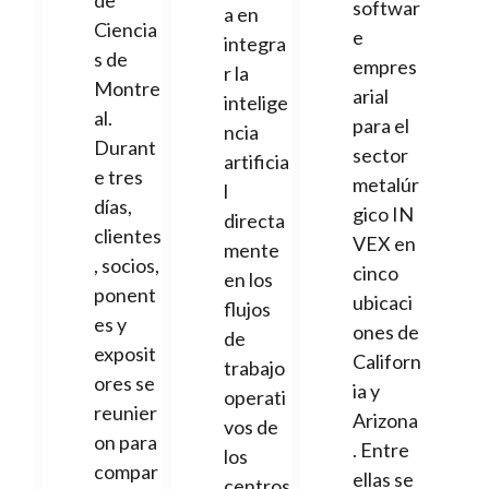
de
softwar
a en
Ciencia
e
integra
s de
empres
r la
Montre
arial
intelige
al.
para el
ncia
Durant
sector
artificia
e tres
metalúr
l
días,
gico IN
directa
clientes
VEX en
mente
, socios,
cinco
en los
ponent
ubicaci
flujos
es y
ones de
de
exposit
Californ
trabajo
ores se
ia y
operati
reunier
Arizona
vos de
on para
. Entre
los
compar
ellas se
centros