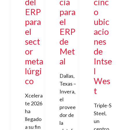
del
cia
cinc
ERP
para
o
para
el
ubic
el
ERP
acio
sect
de
nes
or
Met
de
meta
al
Intse
lúrgi
l
Dallas,
co
Wes
Texas –
t
Invera,
Xcelera
el
te 2026
Triple-S
provee
ha
Steel,
dor de
llegado
un
la
a su fin
centro