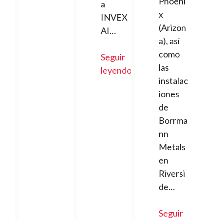
Phoeni
a
x
INVEX
(Arizon
AI…
a), así
como
Seguir
las
leyendo
instalac
iones
de
Borrma
nn
Metals
en
Riversi
de…
Seguir